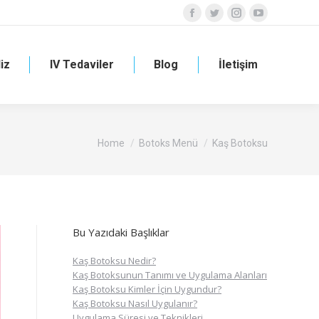
Facebook
Twitter
Instagram
YouTube
page
page
page
page
opens
opens
opens
opens
iz
IV Tedaviler
Blog
İletişim
in
in
in
in
new
new
new
new
window
window
window
window
You are here:
Home
Botoks Menü
Kaş Botoksu
Bu Yazıdaki Başlıklar
Kaş Botoksu Nedir?
Kaş Botoksunun Tanımı ve Uygulama Alanları
Kaş Botoksu Kimler İçin Uygundur?
Kaş Botoksu Nasıl Uygulanır?
Uygulama Süresi ve Teknikleri