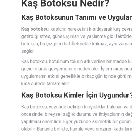
Kaş Botoksu Nedir?
Kaş Botoksunun Tanımı ve Uygulam
Kaş botoksu
, kasların hareketini kısıtlayarak kaş çevr
getirdiği stres, güneş ışınları ve yaşlanma gibi faktörl
botoksu, bu çizgileri hafifletmekle kalmaz, aynı zama
sağlar.
Kaş botoksu, botulinum toksin adı verilen bir madde kull
geçici olarak gevşemesine neden olur. İşlem sırasında
uygulamanın etkisi genellikle birkaç gün içinde görülmey
kısa sürede tamamlanır.
Kaş Botoksu Kimler İçin Uygundur
Kaş botoksu, yüzünde belirgin kırışıklıklar bulunan ya 
öncesinde, bireysel sağlık durumu ve ihtiyaçlarının de
yapılması önemlidir. Eğer yüzünde asimetrik bir görü
olabilir. Bununla birlikte, hamile veya emziren kadınl