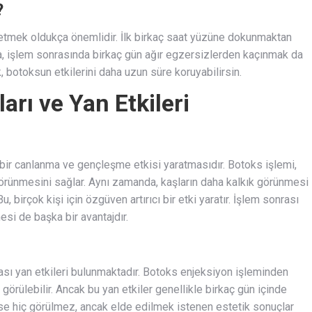
?
t etmek oldukça önemlidir. İlk birkaç saat yüzüne dokunmaktan
a, işlem sonrasında birkaç gün ağır egzersizlerden kaçınmak da
 botoksun etkilerini daha uzun süre koruyabilirsin.
rı ve Yan Etkileri
 bir canlanma ve gençleşme etkisi yaratmasıdır. Botoks işlemi,
 görünmesini sağlar. Aynı zamanda, kaşların daha kalkık görünmesi
, birçok kişi için özgüven artırıcı bir etki yaratır. İşlem sonrası
si de başka bir avantajdır.
ası yan etkileri bulunmaktadır. Botoks enjeksiyon işleminden
r görülebilir. Ancak bu yan etkiler genellikle birkaç gün içinde
yse hiç görülmez, ancak elde edilmek istenen estetik sonuçlar